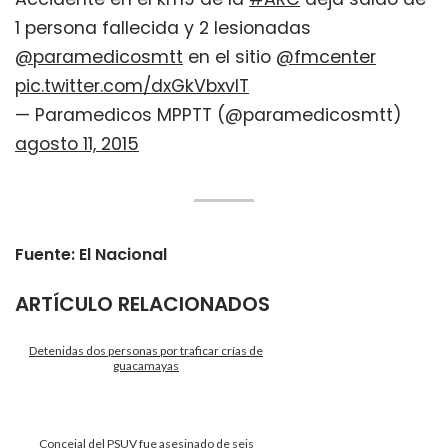
1 persona fallecida y 2 lesionadas
@paramedicosmtt
en el sitio
@fmcenter
pic.twitter.com/dxGkVbxvlT
— Paramedicos MPPTT (@paramedicosmtt)
agosto 11, 2015
Fuente: El Nacional
ARTÍCULO RELACIONADOS
Detenidas dos personas por traficar crías de
guacamayas
Concejal del PSUV fue asesinado de seis