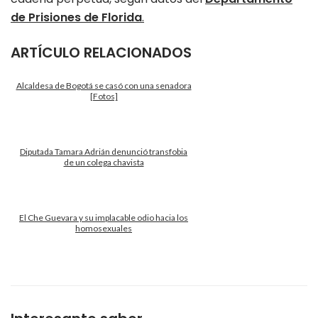
de Prisiones de Florida
.
ARTÍCULO RELACIONADOS
Alcaldesa de Bogotá se casó con una senadora
[Fotos]
Diputada Tamara Adrián denunció transfobia
de un colega chavista
El Che Guevara y su implacable odio hacia los
homosexuales