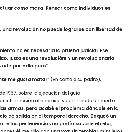
actuar como masa. Pensar como individuos es
 Una revolución no puede lograrse con libertad de
iento no es necesaria la prueba judicial. Ese
co. ¡Esta es una revolución! Y un revolucionario
vado por odio puro
”.
nte me gusta matar
” (En carta a su padre).
de 1957, sobre la ejecución del guía
sar información al enemigo y condenado a muerte:
las armas, pero acabé el problema dándole en la
ficio de salida en el temporal derecho. Boqueó un
rle las pertenencias no podía sacarle el reloj,
onces él me dijo con una voz sin temblar muy lejos