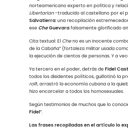
norteamericano experto en política y relaci
Libertarian
–traducido al castellano por el
Salvatierra
: una recopilación estremecedo
ese
Che
Guevara
falsamente glorificado an
Cita textual: El
Che
no es un inocente comba
de la Cabaña” (fortaleza militar usada como
la ejecución de cientos de personas. Y a ve
Ya tercero en el poder, detrás de
Fidel Cas
todos los disidentes políticos, guillotinó la 
roll
!, arrastró la economía cubana a la quieb
hizo encarcelar a todos los homosexuales.
Según testimonios de muchos que lo conocie
Fidel
”.
Las frases recopiladas en el artículo lo e