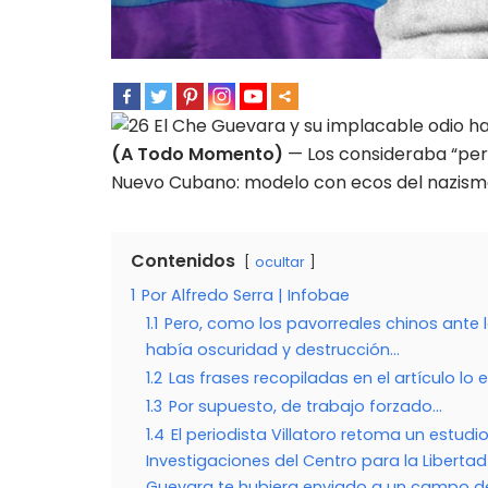
(A Todo Momento)
— Los consideraba “perv
Nuevo Cubano: modelo con ecos del nazism
Contenidos
ocultar
1
Por Alfredo Serra | Infobae
1.1
Pero, como los pavorreales chinos ante lo
había oscuridad y destrucción…
1.2
Las frases recopiladas en el artículo lo 
1.3
Por supuesto, de trabajo forzado…
1.4
El periodista Villatoro retoma un estudi
Investigaciones del Centro para la Libertad 
Guevara te hubiera enviado a un campo de 