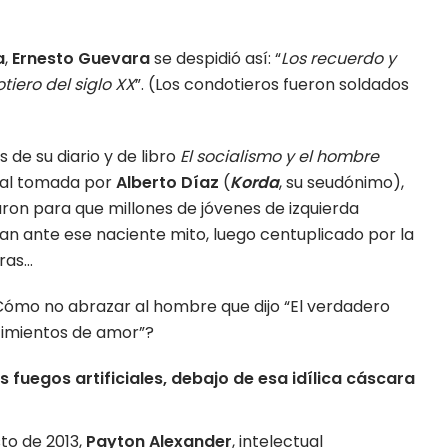
a
,
Ernesto Guevara
se despidió así: “
Los recuerdo y
tiero del siglo XX
”. (Los condotieros fueron soldados
 de su diario y de libro
El socialismo y el hombre
sual tomada por
Alberto Díaz
(
Korda
, su seudónimo),
aron para que millones de jóvenes de izquierda
ran ante ese naciente mito, luego centuplicado por la
ras…
Cómo no abrazar al hombre que dijo “El verdadero
timientos de amor”?
 fuegos artificiales, debajo de esa idílica cáscara
sto de 2013,
Payton Alexander
, intelectual