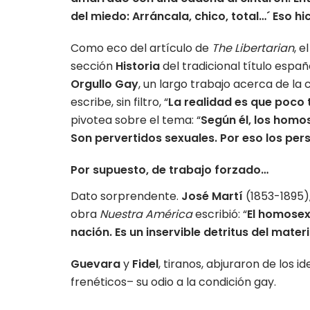
del miedo: Arráncala, chico, total…´ Eso h
Como eco del artículo de
The Libertarian
, e
sección
Historia
del tradicional título espa
Orgullo Gay
, un largo trabajo acerca de la
escribe, sin filtro, “
La realidad es que poco 
pivotea sobre el tema: “
Según él, los homo
Son pervertidos sexuales. Por eso los per
Por supuesto, de trabajo forzado…
Dato sorprendente.
José Martí
(1853-1895)
obra
Nuestra América
escribió: “
El homosex
nación. Es un inservible detritus del mat
Guevara
y
Fidel
, tiranos, abjuraron de los i
frenéticos– su odio a la condición gay.