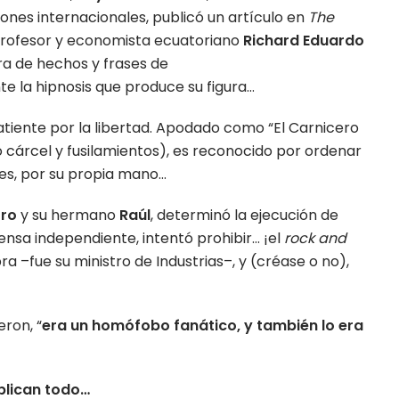
ones internacionales, publicó un artículo en
The
 profesor y economista ecuatoriano
Richard Eduardo
ra de hechos y frases de
te la hipnosis que produce su figura…
tiente por la libertad. Apodado como “El Carnicero
 cárcel y fusilamientos), es reconocido por ordenar
ces, por su propia mano…
tro
y su hermano
Raúl
, determinó la ejecución de
prensa independiente, intentó prohibir… ¡el
rock and
ra –fue su ministro de Industrias–, y (créase o no),
ron, “
era un homófobo fanático, y también lo era
xplican todo…