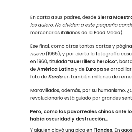
………………………………………
En carta a sus padres, desde
Sierra Maestr
los quiero. No olviden a este pequeño condo
mercenarios italianos de la Edad Media).
Ese final, como otras tantas cartas y páginas
nuevo
(1965), y por cierto la fotografía ca
en 1960, titulada “
Guerrillero heroico
”, bast
de
América Latina
y de
Europa
se arrodilla
foto de
Korda
en también millones de reme
Maravillados, además, por su humanismo. ¿
revolucionario está guiado por grandes sen
Pero, como los pavorreales chinos ante los
había oscuridad y destrucción…
Y alguien clavó una pica en
Flandes
. En ago