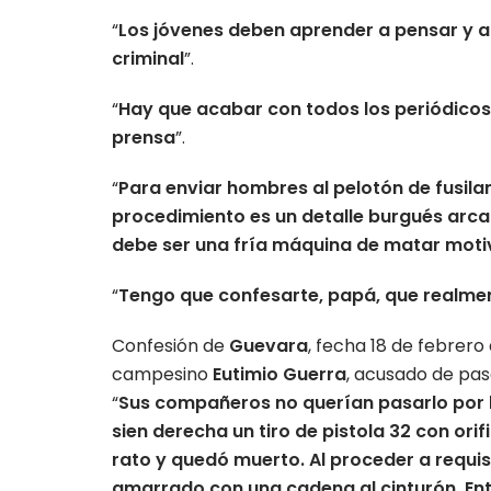
“
Los jóvenes deben aprender a pensar y 
criminal
”.
“
Hay que acabar con todos los periódicos.
prensa
”.
“
Para enviar hombres al pelotón de fusilam
procedimiento es un detalle burgués arcai
debe ser una fría máquina de matar moti
“
Tengo que confesarte, papá, que realme
Confesión de
Guevara
, fecha 18 de febrero 
campesino
Eutimio Guerra
, acusado de pa
“
Sus compañeros no querían pasarlo por 
sien derecha un tiro de pistola 32 con ori
rato y quedó muerto. Al proceder a requisa
amarrado con una cadena al cinturón. Ent