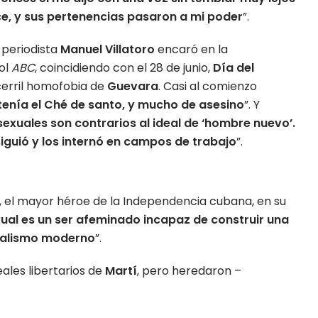
ice, y sus pertenencias pasaron a mi poder
”.
l periodista
Manuel Villatoro
encaró en la
ñol
ABC
, coincidiendo con el 28 de junio,
Día del
 cerril homofobia de
Guevara
. Casi al comienzo
tenía el Ché de santo, y mucho de asesino
”. Y
sexuales son contrarios al ideal de ‘hombre nuevo’.
siguió y los internó en campos de trabajo
”.
, el mayor héroe de la Independencia cubana, en su
ual es un ser afeminado incapaz de construir una
erialismo moderno
”.
deales libertarios de
Martí
, pero heredaron –