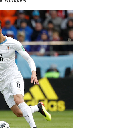
los
Faraones
.