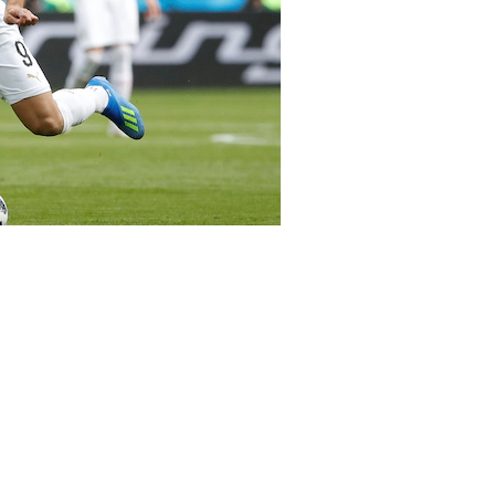
s frente a los egipcios (REUTERS/Damir Sagolj)
la NBA, Kobe Bryant, murió en
idente de helicóptero