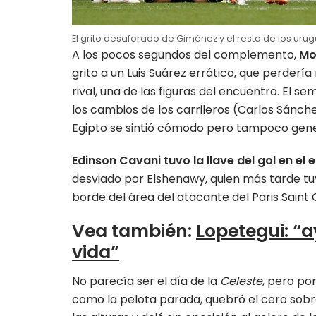
El grito desaforado de Giménez y el resto de los uru
A los pocos segundos del complemento,
Mo
grito a un Luis Suárez errático, que perde
rival, una de las figuras del encuentro. El 
los cambios de los carrileros (Carlos Sánc
Egipto se sintió cómodo pero tampoco gene
Edinson Cavani tuvo la llave del gol en el 
desviado por Elshenawy, quien más tarde tuvo 
borde del área del atacante del Paris Saint
Vea también
:
Lopetegui: “a
vida”
No parecía ser el día de la
Celeste
, pero po
como la pelota parada, quebró el cero sobr