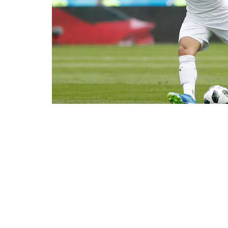
Suárez estuvo errático y desaprovechó varias chance
ARTÍCULO RELACIONADOS
Imágenes: Lugar donde cayó el helicóptero
Leyenda de 
donde viajaba Kobe Bryant
acc
MLB visitará Venezuela para determinar si