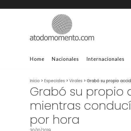
Skip
to
content
Home
Nacionales
Internacionales
Inicio
>
Especiales
>
Virales
>
Grabó su propio accid
Grabó su propio
mientras conducía
por hora
30/10/2019