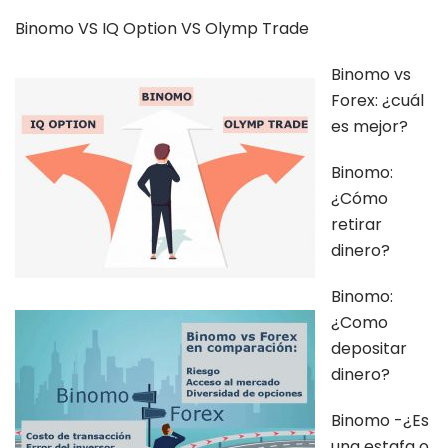
Binomo VS IQ Option VS Olymp Trade
Binomo vs
Forex: ¿cuál
es mejor?
Binomo:
¿Cómo
retirar
dinero?
Binomo:
¿Como
depositar
dinero?
Binomo -¿Es
una estafa o