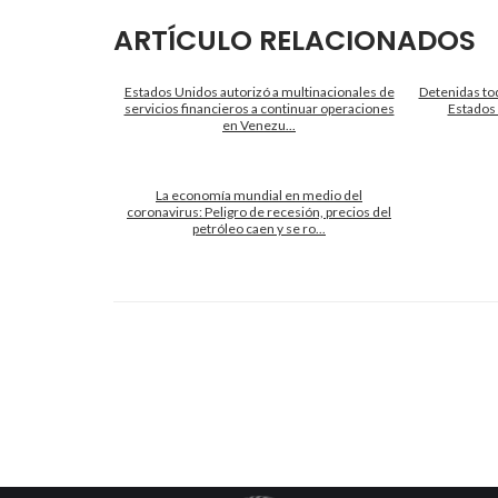
ARTÍCULO RELACIONADOS
Estados Unidos autorizó a multinacionales de
Detenidas tod
servicios financieros a continuar operaciones
Estados 
en Venezu...
La economía mundial en medio del
coronavirus: Peligro de recesión, precios del
petróleo caen y se ro...