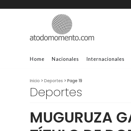
Skip
to
content
Home
Nacionales
Internacionales
Inicio
>
Deportes
>
Page 19
Deportes
MUGURUZA GA