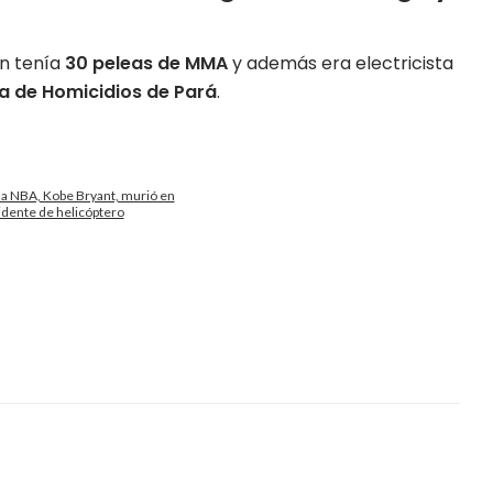
en tenía
30 peleas de MMA
y además era electricista
a de Homicidios de Pará
.
la NBA, Kobe Bryant, murió en
idente de helicóptero