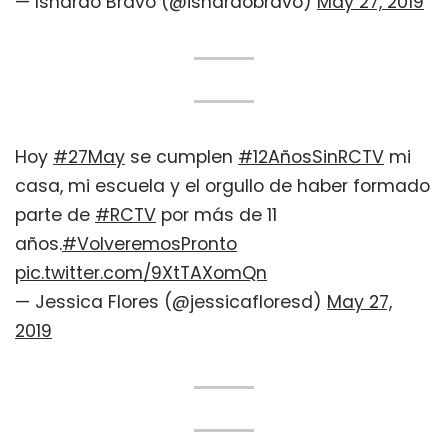
— Isnardo Bravo (@isnardobravo)
May 27, 2019
Hoy
#27May
se cumplen
#12AñosSinRCTV
mi
casa, mi escuela y el orgullo de haber formado
parte de
#RCTV
por más de 11
años.
#VolveremosPronto
pic.twitter.com/9XtTAXomQn
— Jessica Flores (@jessicafloresd)
May 27,
2019